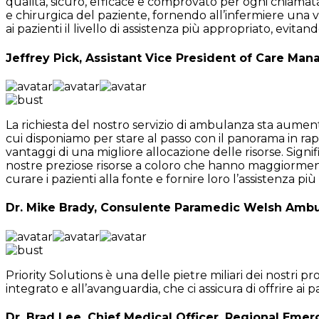
qualità, sicuro, efficace e comprovato per ogni chiamata
e chirurgica del paziente, fornendo all’infermiere una vi
ai pazienti il livello di assistenza più appropriato, evitand
Jeffrey Pick, Assistant Vice President of Care Ma
La richiesta del nostro servizio di ambulanza sta aument
cui disponiamo per stare al passo con il panorama in ra
vantaggi di una migliore allocazione delle risorse. Sign
nostre preziose risorse a coloro che hanno maggiorment
curare i pazienti alla fonte e fornire loro l’assistenza pi
Dr. Mike Brady, Consulente Paramedic Welsh Ambul
Priority Solutions è una delle pietre miliari dei nostri
integrato e all’avanguardia, che ci assicura di offrire a
Dr. Brad Lee, Chief Medical Officer, Regional Em