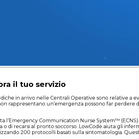
ra il tuo servizio
he in arrivo nelle Centrali Operative sono relative a even
e non rappresentano un’emergenza possono far perdere del
rta l’Emergency Communication Nurse System™ (ECNS). L’
a o di recarsi al pronto soccorso. LowCode aiuta gli infe
lizzando 200 protocolli basati sulla sintomatologia. Quest