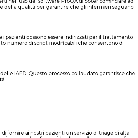
ti nell’uso del software ProQA di poter cominciare ad
 della qualità per garantire che gli infermieri seguano
e i pazienti possono essere indirizzati per il trattamento
erto numero di script modificabili che consentono di
 delle IAED. Questo processo collaudato garantisce che
tà.
rnire ai nostri pazienti un servizio di triage di alta