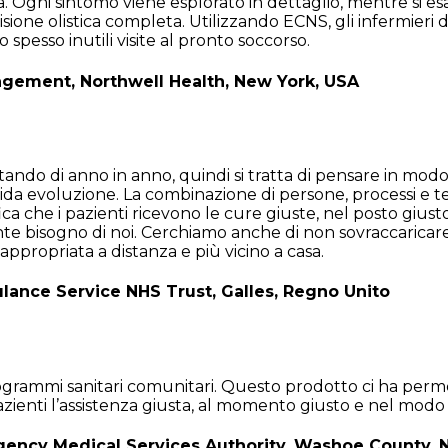
. Ogni sintomo viene esplorato in dettaglio, mentre si es
sione olistica completa. Utilizzando ECNS, gli infermieri 
o spesso inutili visite al pronto soccorso.
nagement, Northwell Health, New York, USA
ando di anno in anno, quindi si tratta di pensare in modo 
pida evoluzione. La combinazione di persone, processi e t
ifica che i pazienti ricevono le cure giuste, nel posto gi
e bisogno di noi. Cerchiamo anche di non sovraccaricare 
ù appropriata a distanza e più vicino a casa.
ance Service NHS Trust, Galles, Regno Unito
 programmi sanitari comunitari. Questo prodotto ci ha per
i pazienti l’assistenza giusta, al momento giusto e nel mod
ergency Medical Services Authority, Washoe County,